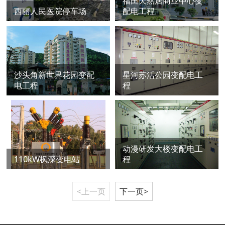
福田天然居商业中心变
西丽人民医院停车场
配电工程
沙头角新世界花园变配
星河苏活公园变配电工
电工程
程
动漫研发大楼变配电工
110kW枫深变电站
程
<上一页
下一页>